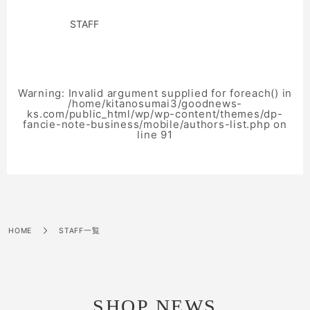
STAFF
Warning
: Invalid argument supplied for foreach() in
/home/kitanosumai3/goodnews-
ks.com/public_html/wp/wp-content/themes/dp-
fancie-note-business/mobile/authors-list.php
on
line
91
HOME
STAFF一覧
SHOP NEWS