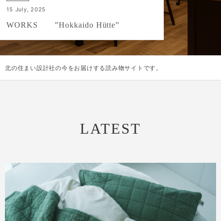
,
2025
21
July
S ”Hokkaido Hütte”
YARN
北の住まい設計社の今をお届けする読み物サイトです。
LATEST