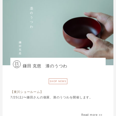
21
鎌田 克慈 漆のうつわ
Jul
SHOP NEWS
【東川ショールーム】
7/25(土)〜鎌田さんの個展、漆のうつわを開催します。
Read more >>