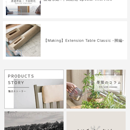
COLUMN
【Making】Extension Table Classic -脚編-
COLUMN