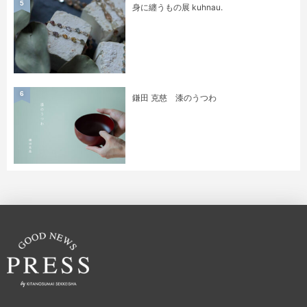
5
身に纏うもの展 kuhnau.
6
鎌田 克慈 漆のうつわ