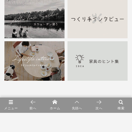
RANKING
メニュー
前へ
ホーム
先頭へ
次へ
検索
1
シェフズサラダはじまります。