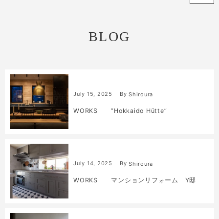
BLOG
July
15
,
2025
By
Shiroura
WORKS ”Hokkaido Hütte”
July
14
,
2025
By
Shiroura
WORKS マンションリフォーム Y邸