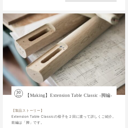
30
【Making】Extension Table Classic -脚編-
Jun
【製品ストーリー】
Extension Table Classicの様子を２回に渡って詳しくご紹介。
前編は「脚」です。