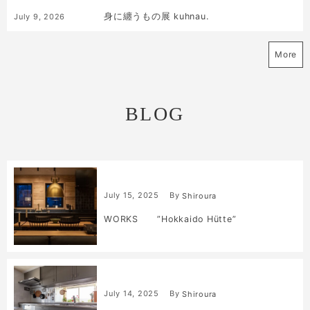
身に纏うもの展 kuhnau.
July
9
,
2026
More
BLOG
July
15
,
2025
By
Shiroura
WORKS ”Hokkaido Hütte”
July
14
,
2025
By
Shiroura