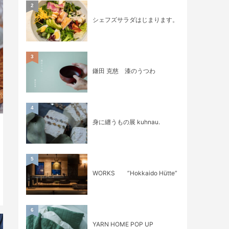
2
シェフズサラダはじまります。
3
鎌田 克慈 漆のうつわ
4
身に纏うもの展 kuhnau.
5
WORKS ”Hokkaido Hütte”
6
YARN HOME POP UP