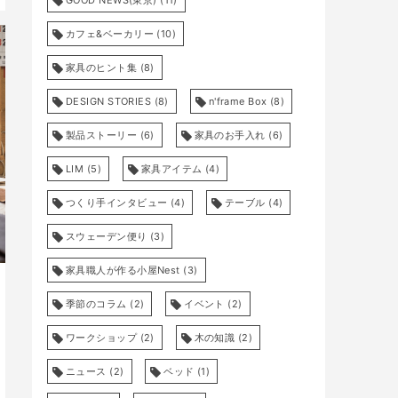
カフェ&ベーカリー
(10)
家具のヒント集
(8)
DESIGN STORIES
(8)
n'frame Box
(8)
製品ストーリー
(6)
家具のお手入れ
(6)
LIM
(5)
家具アイテム
(4)
つくり手インタビュー
(4)
テーブル
(4)
スウェーデン便り
(3)
家具職人が作る小屋Nest
(3)
季節のコラム
(2)
イベント
(2)
ワークショップ
(2)
木の知識
(2)
ニュース
(2)
ベッド
(1)