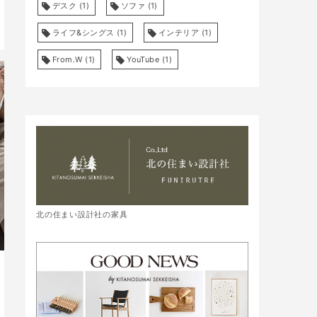
デスク
(1)
ソファ
(1)
ライフ&シングス
(1)
インテリア
(1)
From.W
(1)
YouTube
(1)
北の住まい設計社の家具