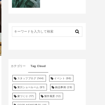
カテゴリー
Tag Cloud
スタッフブログ
(144)
イベント
(96)
東川ショールーム
(91)
納品事例
(29)
家づくり
(17)
製作風景
(12)
GOOD NEWS(東京)
(11)