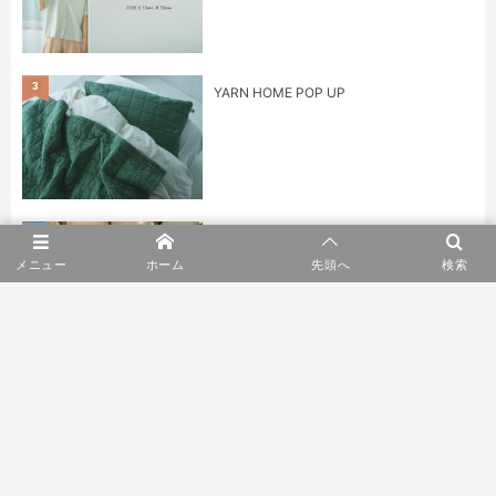
3
YARN HOME POP UP
4
ショールーム2F リニューアルオープン
メニュー
ホーム
先頭へ
検索
5
身に纏うもの展 kuhnau.