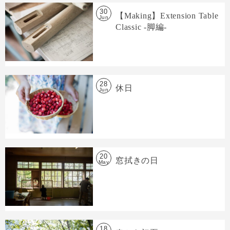
30
【Making】Extension Table
Jun
Classic -脚編-
28
休日
Jun
20
窓拭きの日
May
18