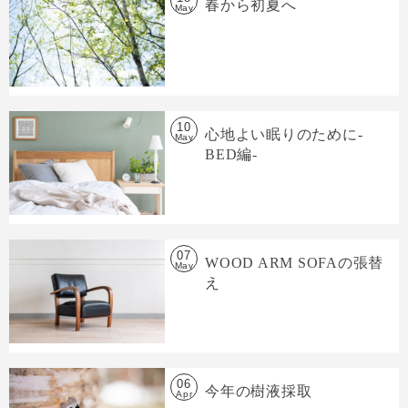
春から初夏へ
May
10
心地よい眠りのために-
May
BED編-
07
WOOD ARM SOFAの張替
May
え
06
今年の樹液採取
Apr