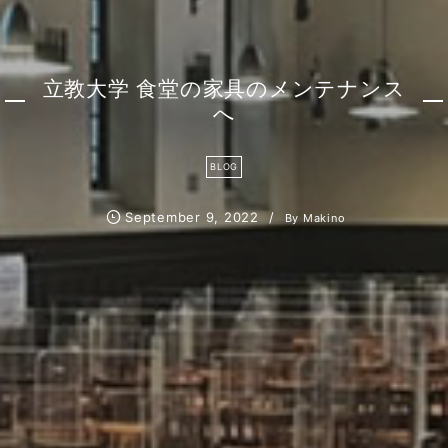
立教大学 食堂の家具のメンテナンス
へ
BLOG
September
9
,
2022
By
Makino