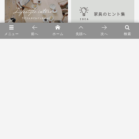
メニュー
前へ
ホーム
先頭へ
次へ
検索
RANKING
1
シェフズサラダはじまります。
2
entwa POP UP SHOP