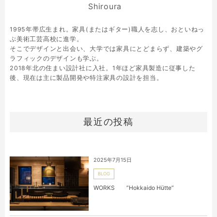
Shiroura
1995年帯広生まれ。家具(またはギター)職人を志し、おといねっ
ぷ美術工芸高校に進学。
そこでデザインと出会い、大学では家具にとどまらず、建築やグ
ラフィックのデザインも学ぶ。
2018年北の住まい設計社に入社。1年ほど家具製造に従事した
後、現在は主に製品開発や特注家具の設計を担当。
最近の投稿
2025年7月15日
BLOG
WORKS ”Hokkaido Hütte”