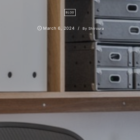
BLOG
March
6
,
2024
By
Shiroura