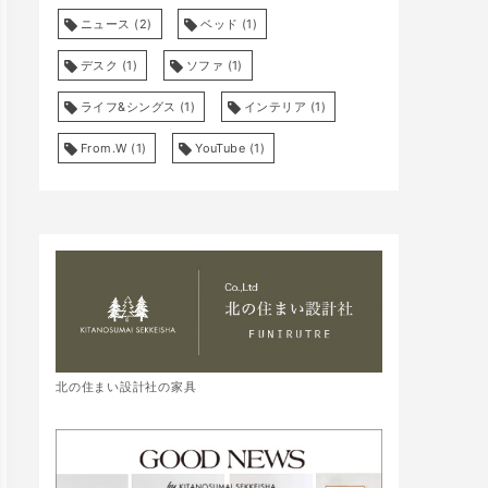
ニュース
(2)
ベッド
(1)
デスク
(1)
ソファ
(1)
ライフ&シングス
(1)
インテリア
(1)
From.W
(1)
YouTube
(1)
北の住まい設計社の家具