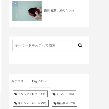
6
鎌田 克慈 漆のうつわ
カテゴリー
Tag Cloud
スタッフブログ
(144)
イベント
(96)
東川ショールーム
(91)
納品事例
(29)