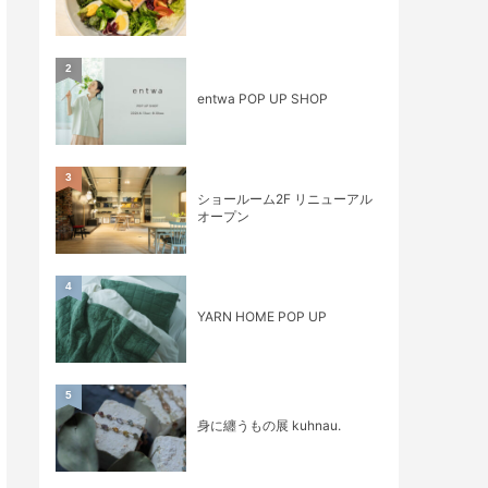
2
entwa POP UP SHOP
3
ショールーム2F リニューアル
オープン
4
YARN HOME POP UP
5
身に纏うもの展 kuhnau.