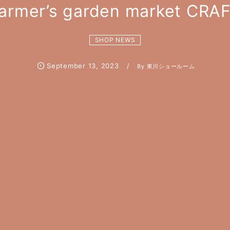
armer’s garden market CRA
SHOP NEWS
September
13
,
2023
By
東川ショールーム