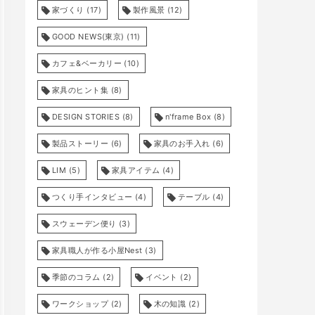
家づくり
(17)
製作風景
(12)
GOOD NEWS(東京)
(11)
カフェ&ベーカリー
(10)
家具のヒント集
(8)
DESIGN STORIES
(8)
n'frame Box
(8)
製品ストーリー
(6)
家具のお手入れ
(6)
LIM
(5)
家具アイテム
(4)
つくり手インタビュー
(4)
テーブル
(4)
スウェーデン便り
(3)
家具職人が作る小屋Nest
(3)
季節のコラム
(2)
イベント
(2)
ワークショップ
(2)
木の知識
(2)