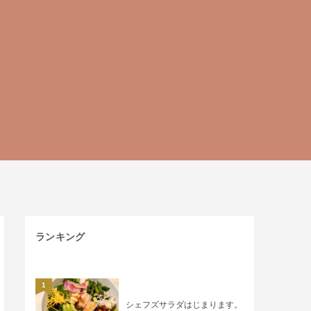
ランキング
1
シェフズサラダはじまります。