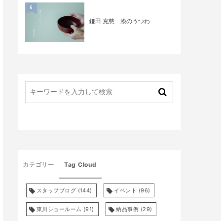
6
鎌田 克慈 漆のうつわ
カテゴリー
Tag Cloud
スタッフブログ
(144)
イベント
(96)
東川ショールーム
(91)
納品事例
(29)