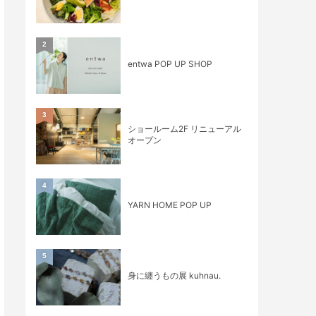
2
entwa POP UP SHOP
3
ショールーム2F リニューアル
オープン
4
YARN HOME POP UP
5
身に纏うもの展 kuhnau.