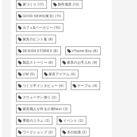
家づくり
(17)
製作風景
(12)
GOOD NEWS(東京)
(11)
カフェ&ベーカリー
(10)
家具のヒント集
(8)
DESIGN STORIES
(8)
n'frame Box
(8)
製品ストーリー
(6)
家具のお手入れ
(6)
LIM
(5)
家具アイテム
(4)
つくり手インタビュー
(4)
テーブル
(4)
スウェーデン便り
(3)
家具職人が作る小屋Nest
(3)
季節のコラム
(2)
イベント
(2)
ワークショップ
(2)
木の知識
(2)