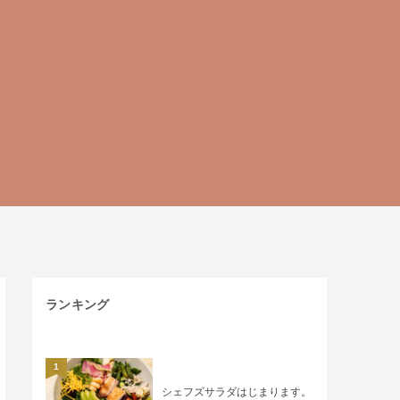
ランキング
1
シェフズサラダはじまります。