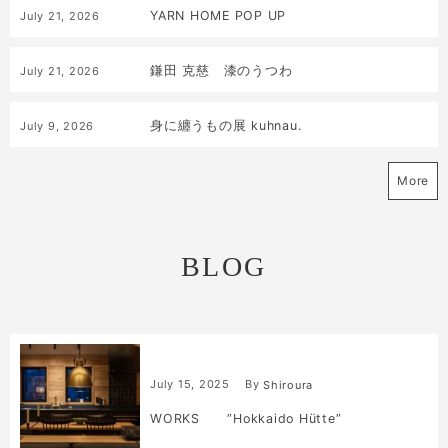
YARN HOME POP UP
July
21
,
2026
鎌田 克慈 漆のうつわ
July
21
,
2026
身に纏うもの展 kuhnau.
July
9
,
2026
More
BLOG
July
15
,
2025
By
Shiroura
WORKS ”Hokkaido Hütte”