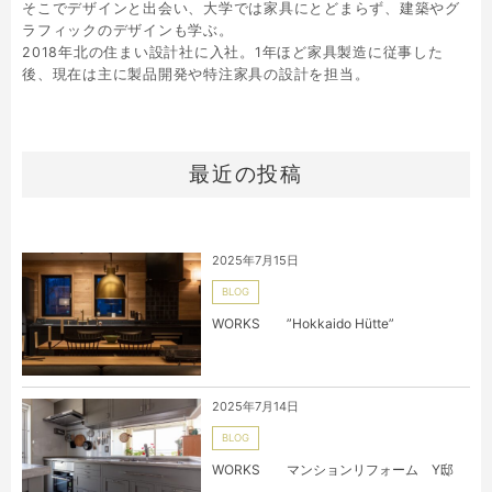
そこでデザインと出会い、大学では家具にとどまらず、建築やグ
ラフィックのデザインも学ぶ。
2018年北の住まい設計社に入社。1年ほど家具製造に従事した
後、現在は主に製品開発や特注家具の設計を担当。
最近の投稿
2025年7月15日
BLOG
WORKS ”Hokkaido Hütte”
2025年7月14日
BLOG
WORKS マンションリフォーム Y邸