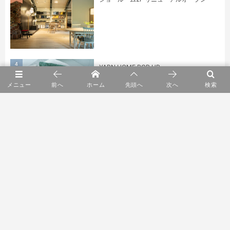
4
YARN HOME POP UP
メニュー
前へ
ホーム
先頭へ
次へ
検索
5
身に纏うもの展 kuhnau.
6
鎌田 克慈 漆のうつわ