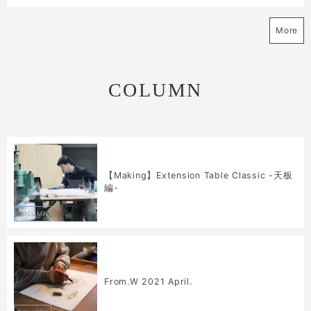
More
COLUMN
【Making】Extension Table Classic -天板
編-
COLUMN
From.W 2021 April.