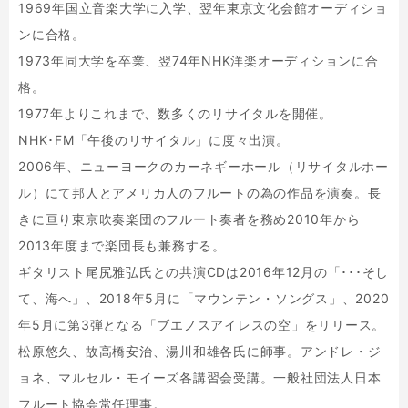
1969年国立音楽大学に入学、翌年東京文化会館オーディショ
ンに合格。
1973年同大学を卒業、翌74年NHK洋楽オーディションに合
格。
1977年よりこれまで、数多くのリサイタルを開催。
NHK･FM「午後のリサイタル」に度々出演。
2006年、ニューヨークのカーネギーホール（リサイタルホー
ル）にて邦人とアメリカ人のフルートの為の作品を演奏。長
きに亘り東京吹奏楽団のフルート奏者を務め2010年から
2013年度まで楽団長も兼務する。
ギタリスト尾尻雅弘氏との共演CDは2016年12月の「･･･そし
て、海へ」、2018年5月に「マウンテン・ソングス」、2020
年5月に第3弾となる「ブエノスアイレスの空」をリリース。
松原悠久、故高橋安治、湯川和雄各氏に師事。アンドレ・ジ
ョネ、マルセル・モイーズ各講習会受講。一般社団法人日本
フルート協会常任理事。