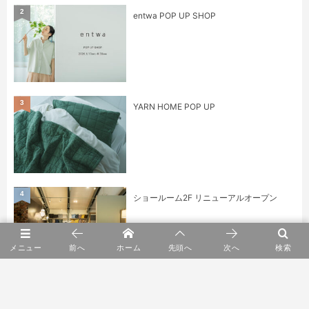
2
entwa POP UP SHOP
3
YARN HOME POP UP
4
ショールーム2F リニューアルオープン
メニュー
前へ
ホーム
先頭へ
次へ
検索
5
身に纏うもの展 kuhnau.