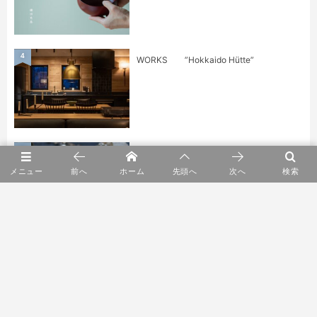
4
WORKS ”Hokkaido Hütte”
5
身に纏うもの展 kuhnau.
メニュー
前へ
ホーム
先頭へ
次へ
検索
6
YARN HOME POP UP