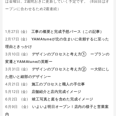
は金曜日。2週間おきに更新していく予定です。（8回目はオ
ープンに合わせるため2週連続）
1月27日 (金)
工事の概要と完成予想パース（この記事）
2月17日 (金)
YAMAtuneが北の住まいに依頼するに至った
理由ときっかけ
3月10日 (金)
デザインのプロセスと考え方① ープランの
変遷とYAMAtuneの英断ー
3月31日 (金)
デザインのプロセスと考え方② ー大切にし
た想いと細部のデザインー
4月21日 (金)
施工のプロセスと職人の手仕事
5月12日 (金)
店舗紹介と店内完成イメージ
6月2日 (金)
竣工写真と庭を含めた完成イメージ
6月9日 (金)
いよいよ明日オープン！店内の様子と営業案
内