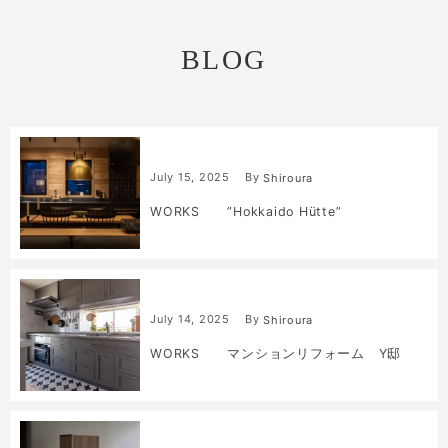
BLOG
July
15
,
2025
By
Shiroura
WORKS ”Hokkaido Hütte”
July
14
,
2025
By
Shiroura
WORKS マンションリフォーム Y邸