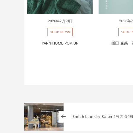
2026年7月21日
2026年
SHOP NEWS
SHOP 
YARN HOME POP UP
鎌田 克慈
Enrich Laundry Salon 2号店 OPE