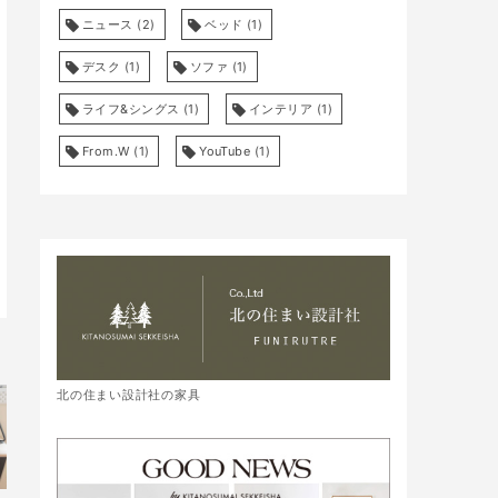
ニュース
(2)
ベッド
(1)
デスク
(1)
ソファ
(1)
026年6月5日
2026年5月29日
ライフ&シングス
(1)
インテリア
(1)
Shop List
SHOP NEWS
From.W
(1)
YouTube
(1)
et 足の測定・サンダル
entwa POP UP SHOP
ショ
お試し会
北の住まい設計社の家具