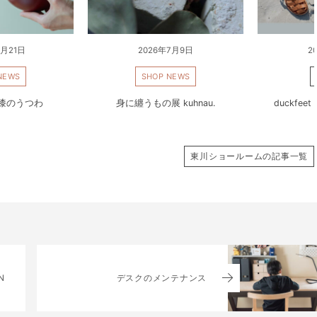
7月21日
2026年7月9日
2
NEWS
SHOP NEWS
 漆のうつわ
身に纏うもの展 kuhnau.
duckfe
東川ショールームの記事一覧
N
デスクのメンテナンス