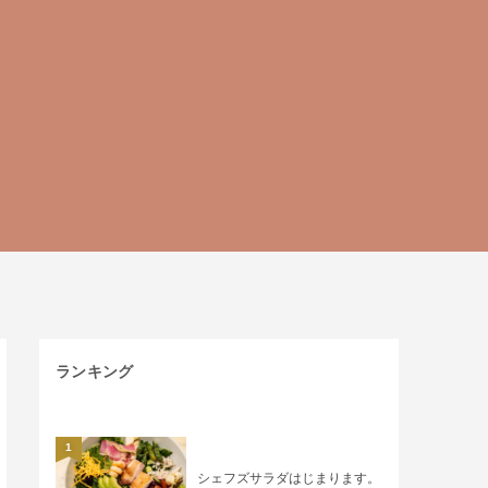
ランキング
1
シェフズサラダはじまります。