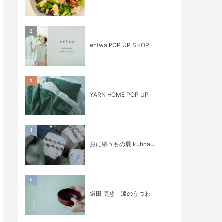
2
entwa POP UP SHOP
3
YARN HOME POP UP
4
身に纏うもの展 kuhnau.
5
鎌田 克慈 漆のうつわ