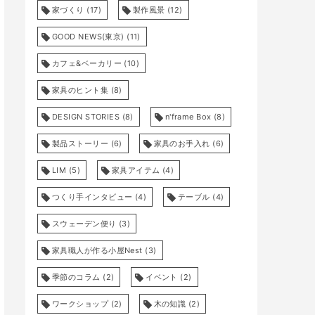
家づくり
(17)
製作風景
(12)
GOOD NEWS(東京)
(11)
カフェ&ベーカリー
(10)
家具のヒント集
(8)
DESIGN STORIES
(8)
n'frame Box
(8)
製品ストーリー
(6)
家具のお手入れ
(6)
LIM
(5)
家具アイテム
(4)
つくり手インタビュー
(4)
テーブル
(4)
スウェーデン便り
(3)
家具職人が作る小屋Nest
(3)
季節のコラム
(2)
イベント
(2)
ワークショップ
(2)
木の知識
(2)