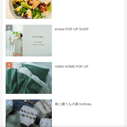
2
entwa POP UP SHOP
3
YARN HOME POP UP
4
身に纏うもの展 kuhnau.