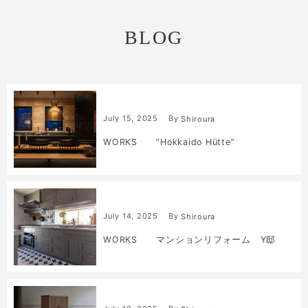
BLOG
July
15
,
2025
By
Shiroura
WORKS ”Hokkaido Hütte”
July
14
,
2025
By
Shiroura
WORKS マンションリフォーム Y邸