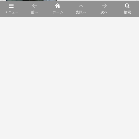
メニュー
前へ
ホーム
先頭へ
次へ
検索
5
ショールーム2F リニューアルオープン
6
鎌田 克慈 漆のうつわ