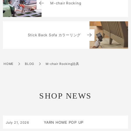
M-chair Rocking
Stick Back Sofa カラーリング
HOME
BLOG
M-chair Rocking治具
SHOP NEWS
YARN HOME POP UP
July
21
,
2026