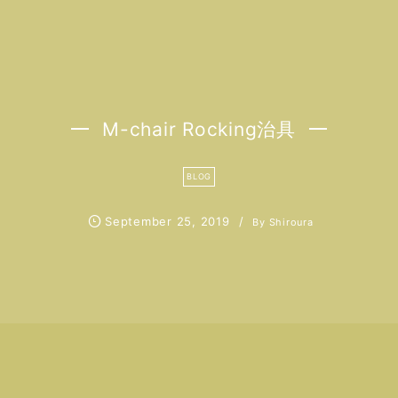
M-chair Rocking治具
BLOG
September
25
,
2019
By
Shiroura