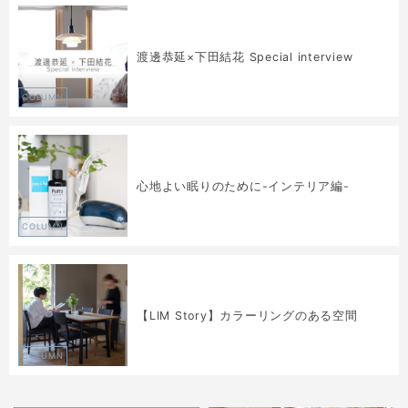
渡邊恭延×下田結花 Special interview
COLUMN
心地よい眠りのために-インテリア編-
COLUMN
【LIM Story】カラーリングのある空間
COLUMN