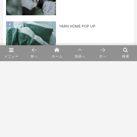
4
YARN HOME POP UP
メニュー
前へ
ホーム
先頭へ
次へ
検索
5
ショールーム2F リニューアルオープン
6
鎌田 克慈 漆のうつわ