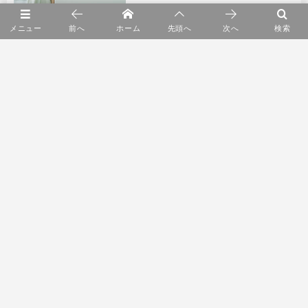
メニュー
前へ
ホーム
先頭へ
次へ
検索
3
YARN HOME POP UP
4
ショールーム2F リニューアルオープン
5
身に纏うもの展 kuhnau.
6