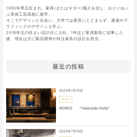
1995年帯広生まれ。家具(またはギター)職人を志し、おといねっ
ぷ美術工芸高校に進学。
そこでデザインと出会い、大学では家具にとどまらず、建築やグ
ラフィックのデザインも学ぶ。
2018年北の住まい設計社に入社。1年ほど家具製造に従事した
後、現在は主に製品開発や特注家具の設計を担当。
最近の投稿
2025年7月15日
BLOG
WORKS ”Hokkaido Hütte”
2025年7月14日