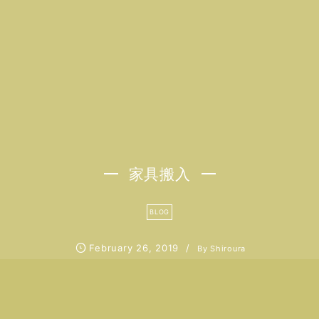
家具搬入
BLOG
February
26
,
2019
By
Shiroura