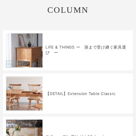
COLUMN
LIFE & THINGS ー 孫まで受け継ぐ家具選
び ー
COLUMN
【DETAIL】Extension Table Classic
COLUMN