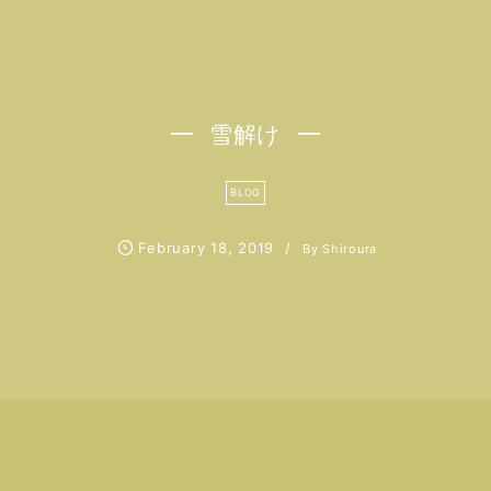
雪解け
BLOG
February
18
,
2019
By
Shiroura