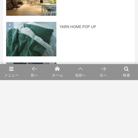
4
YARN HOME POP UP
5
身に纏うもの展 kuhnau.
メニュー
前へ
ホーム
先頭へ
次へ
検索
6
鎌田 克慈 漆のうつわ