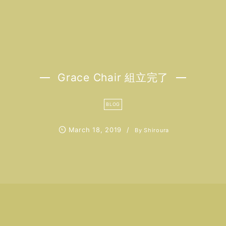
Grace Chair 組立完了
BLOG
March
18
,
2019
By
Shiroura