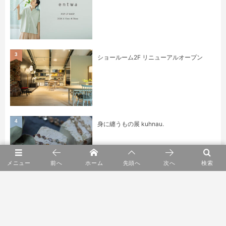
3
ショールーム2F リニューアルオープン
4
身に纏うもの展 kuhnau.
メニュー
前へ
ホーム
先頭へ
次へ
検索
5
YARN HOME POP UP