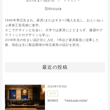
デザイナー
Shiroura
1995年帯広生まれ。家具(またはギター)職人を志し、おといねっ
ぷ美術工芸高校に進学。
そこでデザインと出会い、大学では家具にとどまらず、建築やグ
ラフィックのデザインも学ぶ。
2018年北の住まい設計社に入社。1年ほど家具製造に従事した
後、現在は主に製品開発や特注家具の設計を担当。
最近の投稿
2025年7月15日
BLOG
WORKS ”Hokkaido Hütte”