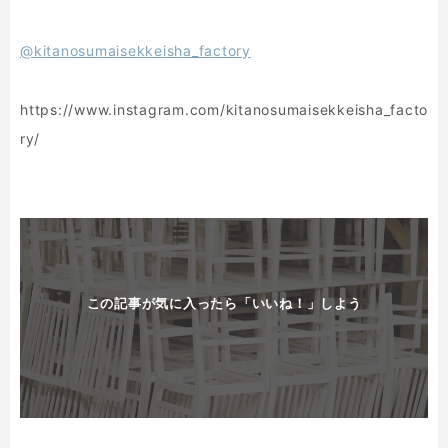
@kitanosumaisekkeisha_factory
https://www.instagram.com/kitanosumaisekkeisha_facto
ry/
この記事が気に入ったら「いいね！」しよう