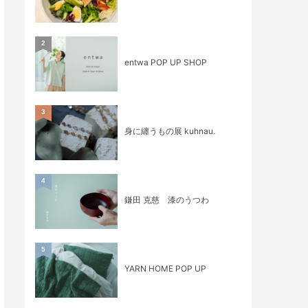
2
entwa POP UP SHOP
3
身に纏うもの展 kuhnau.
4
鎌田 克慈 漆のうつわ
5
YARN HOME POP UP