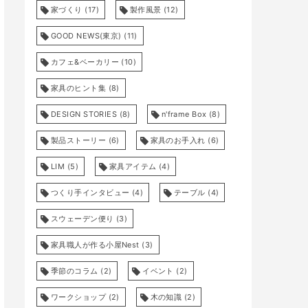
家づくり
(17)
製作風景
(12)
GOOD NEWS(東京)
(11)
カフェ&ベーカリー
(10)
家具のヒント集
(8)
DESIGN STORIES
(8)
n'frame Box
(8)
製品ストーリー
(6)
家具のお手入れ
(6)
LIM
(5)
家具アイテム
(4)
つくり手インタビュー
(4)
テーブル
(4)
スウェーデン便り
(3)
家具職人が作る小屋Nest
(3)
季節のコラム
(2)
イベント
(2)
ワークショップ
(2)
木の知識
(2)