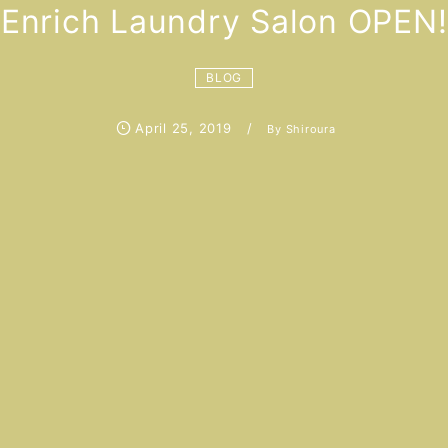
Enrich Laundry Salon OPEN!
BLOG
April
25
,
2019
By
Shiroura