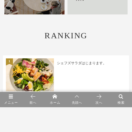
RANKING
1
シェフズサラダはじまります。
2
entwa POP UP SHOP
メニュー
前へ
ホーム
先頭へ
次へ
検索