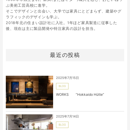
ぷ美術工芸高校に進学。
そこでデザインと出会い、大学では家具にとどまらず、建築やグ
ラフィックのデザインも学ぶ。
2018年北の住まい設計社に入社。1年ほど家具製造に従事した
後、現在は主に製品開発や特注家具の設計を担当。
最近の投稿
2025年7月15日
BLOG
WORKS ”Hokkaido Hütte”
2025年7月14日
BLOG