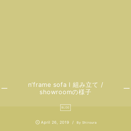
n’frame sofa I 組み立て /
showroomの様子
BLOG
April
26
,
2019
By
Shiroura