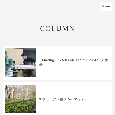
More
COLUMN
【Making】Extension Table Classic -天板
編-
COLUMN
スウェーデン便り Vol.01 / emi
COLUMN