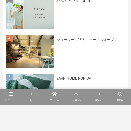
entwa POP UP SHOP
3
ショールーム2F リニューアルオープン
4
YARN HOME POP UP
メニュー
前へ
ホーム
先頭へ
次へ
検索
5
身に纏うもの展 kuhnau.