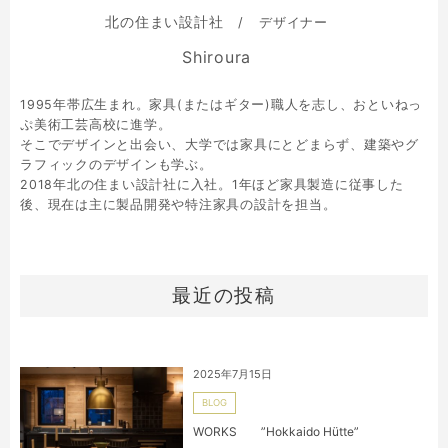
北の住まい設計社
デザイナー
Shiroura
1995年帯広生まれ。家具(またはギター)職人を志し、おといねっ
ぷ美術工芸高校に進学。
そこでデザインと出会い、大学では家具にとどまらず、建築やグ
ラフィックのデザインも学ぶ。
2018年北の住まい設計社に入社。1年ほど家具製造に従事した
後、現在は主に製品開発や特注家具の設計を担当。
最近の投稿
2025年7月15日
BLOG
WORKS ”Hokkaido Hütte”