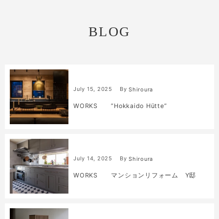
BLOG
July
15
,
2025
By
Shiroura
WORKS ”Hokkaido Hütte”
July
14
,
2025
By
Shiroura
WORKS マンションリフォーム Y邸