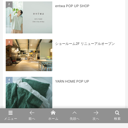
2
entwa POP UP SHOP
3
ショールーム2F リニューアルオープン
4
YARN HOME POP UP
5
身に纏うもの展 kuhnau.
メニュー
前へ
ホーム
先頭へ
次へ
検索