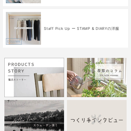
Staff Pick Up ー STAMP & DIARYの洋服
COLUMN