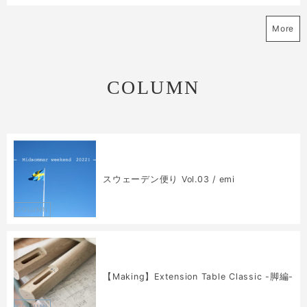
More
COLUMN
スウェーデン便り Vol.03 / emi
COLUMN
【Making】Extension Table Classic -脚編-
COLUMN