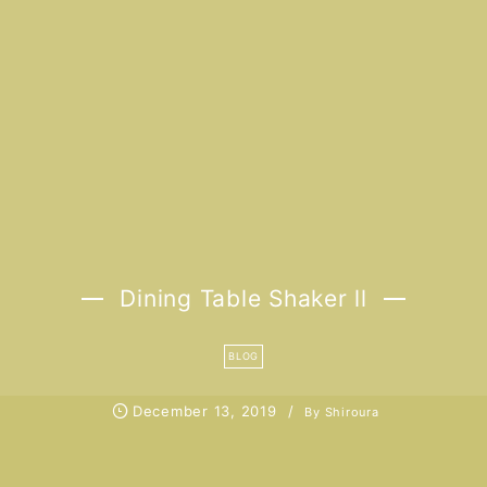
Dining Table Shaker ll
BLOG
December
13
,
2019
By
Shiroura