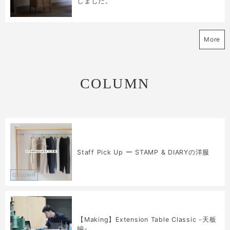
しました。
More
COLUMN
Staff Pick Up ー STAMP & DIARYの洋服
COLUMN
【Making】Extension Table Classic -天板
編-