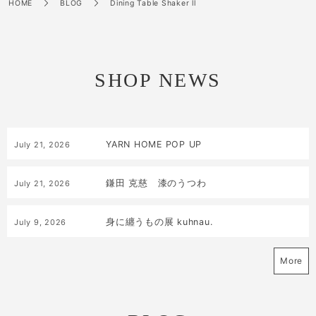
HOME
BLOG
Dining Table Shaker ll
SHOP NEWS
YARN HOME POP UP
July
21
,
2026
鎌田 克慈 漆のうつわ
July
21
,
2026
身に纏うもの展 kuhnau.
July
9
,
2026
More