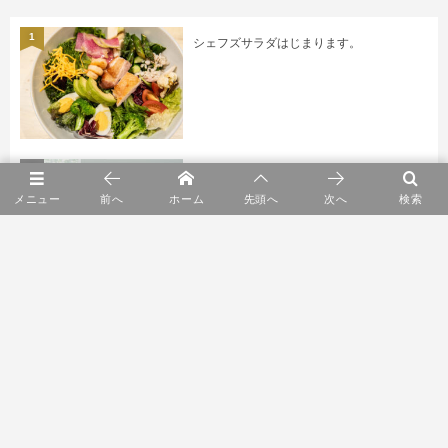
1
シェフズサラダはじまります。
2
entwa POP UP SHOP
メニュー
前へ
ホーム
先頭へ
次へ
検索
3
ショールーム2F リニューアルオープン
4
YARN HOME POP UP