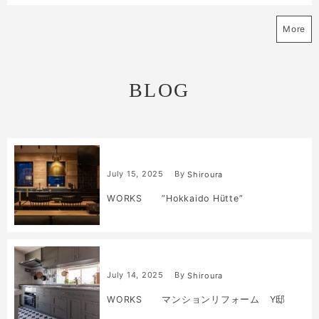
More
BLOG
July
15
,
2025
By
Shiroura
WORKS ”Hokkaido Hütte”
July
14
,
2025
By
Shiroura
WORKS マンションリフォーム Y邸