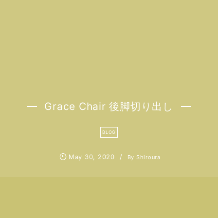
Grace Chair 後脚切り出し
BLOG
May
30
,
2020
By
Shiroura