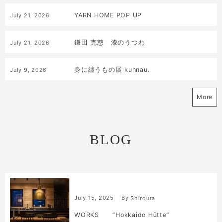
YARN HOME POP UP
July
21
,
2026
鎌田 克慈 漆のうつわ
July
21
,
2026
身に纏うもの展 kuhnau.
July
9
,
2026
More
BLOG
July
15
,
2025
By
Shiroura
WORKS ”Hokkaido Hütte”