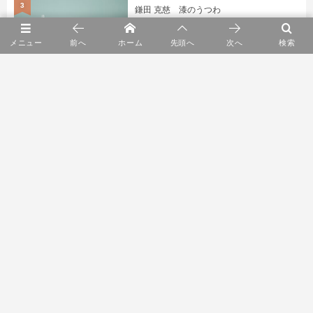
3
鎌田 克慈 漆のうつわ
メニュー
前へ
ホーム
先頭へ
次へ
検索
4
WORKS ”Hokkaido Hütte”
5
身に纏うもの展 kuhnau.
6
YARN HOME POP UP