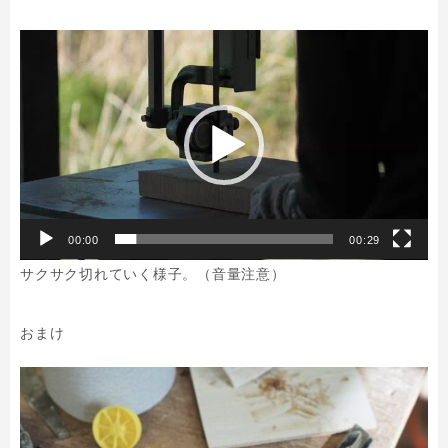
動
画
プ
レ
ー
ヤ
ー
00:00
00:29
サクサク切れていく様子。（音量注意）
おまけ