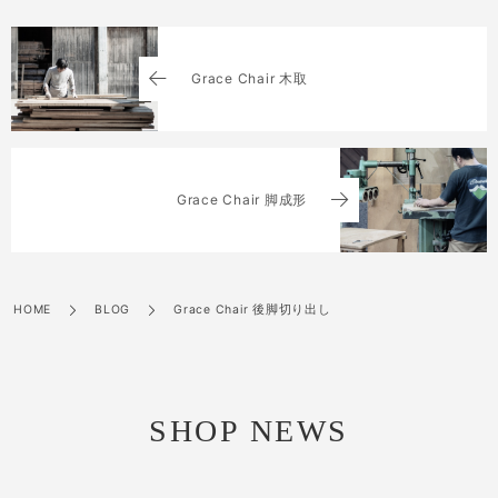
Grace Chair 木取
Grace Chair 脚成形
HOME
BLOG
Grace Chair 後脚切り出し
SHOP NEWS